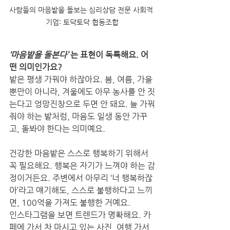
사람들의 마음밭을 돌보는 심리상담 전문 사회적 
기업: 토닥토닥 협동조합
‘마음밭을 돌본다’
 는 표현이 독특해요. 어
떤 의미인가요?
밭은 평생 가꿔야 하잖아요. 봄, 여름, 가을
뿐만이 아니라, 겨울에도 아무 농사를 안 짓
는다고 엉망진창으로 두면 안 돼요. 늘 가꿔
줘야 하는 밭처럼, 마음도 일생 동안 가꾸
고, 돌봐야 한다는 의미예요.
건강한 마음밭은 스스로 행복하기 위해서 
꼭 필요해요. 행복은 자기가 느껴야 하는 감
정이거든요. 주변에서 아무리 ‘너 행복하잖
아’라고 얘기해도, 스스로 불행하다고 느끼
면, 100억을 가져도 불행한 거예요.
인스타그램을 보면 트렌드가 명확해요. 카
페에 가서 차 마시고 있는 사진, 여행 가서 