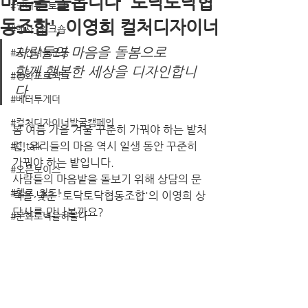
마음을 돌봅니다 '토닥토닥협
#인터뷰_토크
동조합', 이영희 컬처디자이너
#행사_워크숍
사람들의 마음을 돌봄으로
#공간나눔운동
함께 행복한 세상을 디자인합니
#평화프로젝트
다.
#베터투게더
#컬처디자이너발굴캠페인
봄 여름 가을 겨울 꾸준히 가꿔야 하는 밭처
럼, 우리들의 마음 역시 일생 동안 꾸준히 
#C!talk
가꿔야 하는 밭입니다.
#오픈보이스
사람들의 마음밭을 돌보기 위해 상담의 문
#헬로, 월드!
턱을 낮춘 '토닥토닥협동조합'의 이영희 상
담사를 만나볼까요?
#문화로벽을허물다