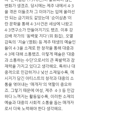
변화가 생겼죠. 당시에는 제주 내에서 4·3
을 겪은 이들조차 그 이야기는 입에 올려선 
안 되는 금기와도 같았는데 '순이삼촌'이
란 문학을 통해 4·3사건은 세상에 나왔고 
4·3연구소가 만들어지기도 했죠. 이후 강
요배 작가의 '동백꽃 지다'(위 화집), 오멸 
감독의 '지슬'(영화) 등 제주 태생의 예술인
들이 4·3을 소재로 한 창작을 통해 대중과  
4·3에 대해 소통했죠. 이렇게 예술은 ‘대중
과 소통하는 수단’으로서의 큰 폭발력과 잠
재력을 가지고 있다고 생각해요. 특히나 대
중적으로 민감하거나 낯선 소재일수록, 메
시지가 담긴 아티스트의 창작과 대중의 소
통을 엮어내는 '매개자'의 역할이 중요하
죠. 그렇기 때문에 여성, 제주  4·3 등 민감
하다 느껴지는 활동일수록, 이러한 소재의 
예술과 대중의 사회적 소통을 돕는 매개자
로서 더욱 노력해야 한다 생각해요.