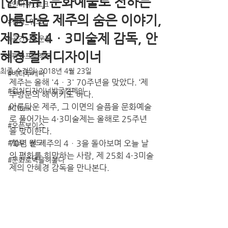
[인터뷰] 문화예술로 전하는
#인터뷰_토크
아름다운 제주의 숨은 이야기,
#행사_워크숍
제25회 4ㆍ3미술제 감독, 안
#공간나눔운동
혜경 컬처디자이너
#평화프로젝트
최종 수정일:
2018년 4월 23일
#베터투게더
제주는 올해 '4ㆍ3' 70주년을 맞았다. ‘제
#컬처디자이너발굴캠페인
주방문의 해’이기도 하다. 
아름다운 제주, 그 이면의 슬픔을 문화예술
#C!talk
로 풀어가는 4·3미술제는 올해로 25주년
#오픈보이스
을 맞이한다.
#헬로, 월드!
70년 전 제주의 4ㆍ3을 돌아보며 오늘 날
의 평화를 희망하는 사람, 제 25회 4·3미술
#문화로벽을허물다
제의 안혜경 감독을 만나본다.