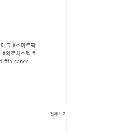
듀테크
#스마트팜
전
#의료시스템
#
인
#fainance
전체 보기