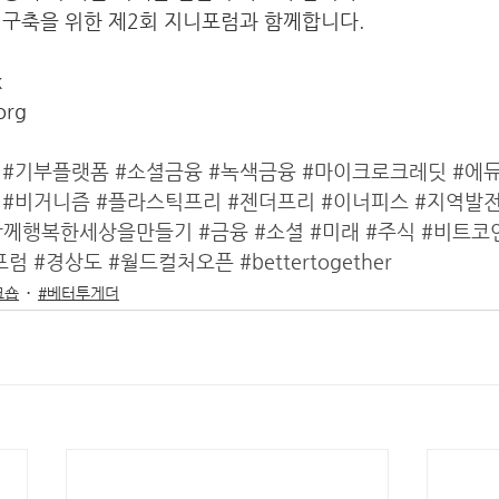
구축을 위한 제2회 지니포럼과 함께합니다. 
 
org
#기부플랫폼
#소셜금융
#녹색금융
#마이크로크레딧
#에
#비거니즘
#플라스틱프리
#젠더프리
#이너피스
#지역발
함께행복한세상을만들기
#금융
#소셜
#미래
#주식
#비트코
포럼
#경상도
#월드컬처오픈
#bettertogether
크숍
#베터투게더