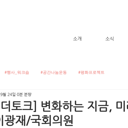
소개
소식
#행사_워크숍
#공간나눔운동
#평화프로젝트
 9월 24일
0분 분량
굴캠페인
#C!talk
#오픈보이스
#헬로, 월드!
더토크] 변화하는 지금, 미
h 이광재/국회의원