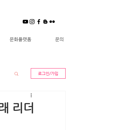
문화플랫폼
문의
로그인/가입
래 리더