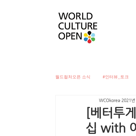
월드컬처오픈 소식
#인터뷰_토크
WCOkorea
2021년
#베터투게더
#컬처디자이너발
[베터투게
십 wit
#문화로벽을허물다