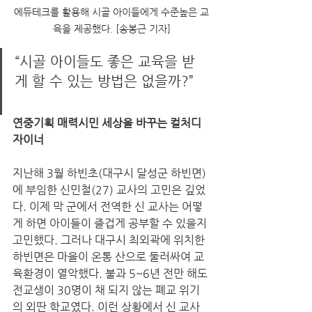
에듀테크를 활용해 시골 아이들에게 수준높은 교
육을 제공했다. [송봉근 기자]
“시골 아이들도 좋은 교육을 받
게 할 수 있는 방법은 없을까?”    
연중기획 매력시민 세상을 바꾸는 컬처디
자이너
지난해 3월 하빈초(대구시 달성군 하빈면)
에 부임한 신민철(27) 교사의 고민은 깊었
다. 이제 막 군에서 전역한 신 교사는 어떻
게 하면 아이들이 즐겁게 공부할 수 있을지 
고민했다. 그러나 대구시 최외곽에 위치한 
하빈면은 마을이 온통 산으로 둘러싸여 교
육환경이 열악했다. 불과 5~6년 전만 해도 
전교생이 30명이 채 되지 않는 폐교 위기
의 외딴 학교였다. 이런 상황에서 신 교사