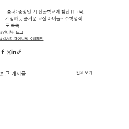
[출처: 중앙일보] 산골학교에 첨단 IT교육, 
게임하듯 즐거운 교실 아이들…수학성적
도 쑥쑥
#인터뷰_토크
#컬처디자이너발굴캠페인
전체 보기
최근 게시물