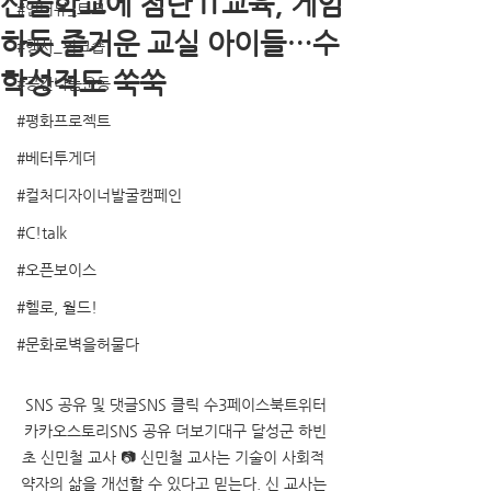
산골학교에 첨단 IT교육, 게임
#인터뷰_토크
하듯 즐거운 교실 아이들…수
#행사_워크숍
학성적도 쑥쑥
#공간나눔운동
#평화프로젝트
#베터투게더
#컬처디자이너발굴캠페인
#C!talk
#오픈보이스
#헬로, 월드!
#문화로벽을허물다
SNS 공유 및 댓글SNS 클릭 수3페이스북트위터
카카오스토리SNS 공유 더보기대구 달성군 하빈
초 신민철 교사 📷 신민철 교사는 기술이 사회적 
약자의 삶을 개선할 수 있다고 믿는다. 신 교사는 