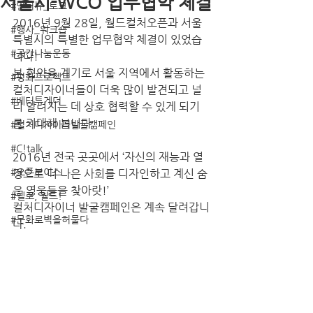
서울시-WCO 업무협약 체결
#인터뷰_토크
2016년 9월 28일, 월드컬처오픈과 서울
#행사_워크숍
특별시의 특별한 업무협약 체결이 있었습
#공간나눔운동
니다!
본 협약을 계기로 서울 지역에서 활동하는 
#평화프로젝트
컬처디자이너들이 더욱 많이 발견되고 널
#베터투게더
리 알려지는 데 상호 협력할 수 있게 되기
를 기대해 봅니다.
#컬처디자이너발굴캠페인
#C!talk
2016년 전국 곳곳에서 ‘자신의 재능과 열
#오픈보이스
정으로 더 나은 사회를 디자인하고 계신 숨
은 영웅들을 찾아랏!’
#헬로, 월드!
컬처디자이너 발굴캠페인은 계속 달려갑니
#문화로벽을허물다
다.