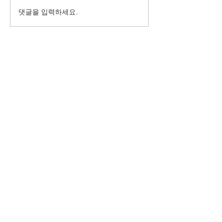
행복한 명절 보내
2022 베터투게더챌린지 최
댓글을 입력하세요.
종발표자 20인
사이트 맵
소개
소식
월드컬처오픈은?
What's
인사말
New
주요활동 연혁
뉴스레터
지난 17년 이야기
글로벌 사이트
​문화플랫폼
문의
월드컬처오픈의 문화플랫폼
연락처/문의
컬처디자이너 발굴캠페인
​찾아오시는 길