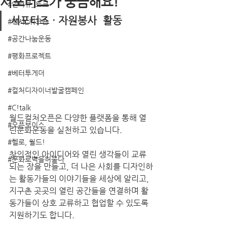
서포터즈가 궁금해요!
#인터뷰_토크
서포터즈 · 자원봉사  활동
#행사_워크숍
#공간나눔운동
#평화프로젝트
#베터투게더
#컬처디자이너발굴캠페인
#C!talk
월드컬처오픈은 다양한 플랫폼을 통해 열
#오픈보이스
린문화운동을 실천하고 있습니다.
#헬로, 월드!
창의적인 아이디어와 열린 생각들이 교류
#문화로벽을허물다
되는 장을 만들고, 더 나은 사회를 디자인하
는 활동가들의 이야기들을 세상에 알리고, 
지구촌 곳곳의 열린 공간들을 연결하며 활
동가들이 상호 교류하고 협업할 수 있도록 
지원하기도 합니다.