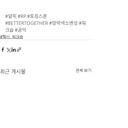
#알피
#RP
#토킹스푼
#BETTERTOGETHER
#망막색소변성
#워
크숍
#공익
#행사_워크숍
전체 보기
최근 게시물