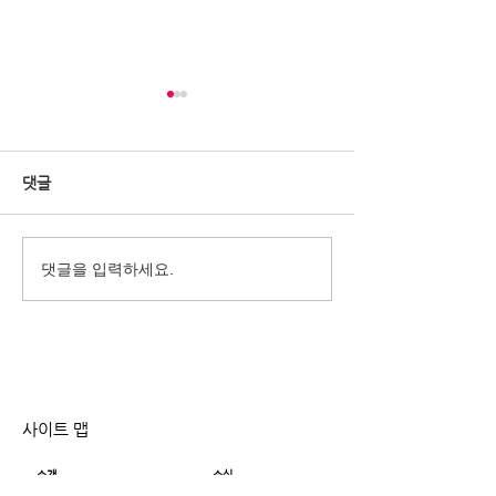
댓글
2022 베터투게더챌린지-평
2022베터투게더
댓글을 입력하세요.
생교육100선 신청 마지막
터투게더워크숍
날!
사이트 맵
소개
소식