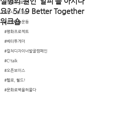
실명의 원인 ‘알피’를 아시나
#인터뷰_토크
요? 5/19 Better Together
#행사_워크숍
워크숍
#공간나눔운동
#평화프로젝트
#베터투게더
#컬처디자이너발굴캠페인
#C!talk
#오픈보이스
#헬로, 월드!
#문화로벽을허물다