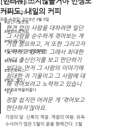
[인터뷰] 쓰지않을거야 인생도
#인터뷰_토크
커피도, 내일의 커피
#행사_워크숍
최종 수정일:
2018년 4월 9일
#공간나눔운동
편견 없이 사람을 대하려면 일단 
#평화프로젝트
그 사람을 순수하게 겪어보는 게 
#베터투게더
가장 중요하고, 저 또한 그러고자 
#컬처디자이너발굴캠페인
노력하고 있어요. 그래서 최대한 
어디 출신인지를 보고 판단하기
#C!talk
보다는 먼저 그 사람의 이야기에 
#오픈보이스
최대한 귀 기울이고 그 사람에 대
#헬로, 월드!
해 겪어보려고 노력하고 있습니
#문화로벽을허물다
다.
정말 쉽지만 어려운 게 ‘겪어보고 
판단하자’잖아요. 
가정의 달. 신록의 계절. 계절의 여왕. 유독 
수식어가 많은 5월이 끝을 향해간다. 5월