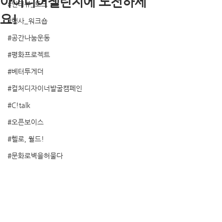
아이디어챌린지에 도전하세
#인터뷰_토크
요!
#행사_워크숍
#공간나눔운동
#평화프로젝트
#베터투게더
#컬처디자이너발굴캠페인
#C!talk
#오픈보이스
#헬로, 월드!
#문화로벽을허물다