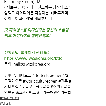
Economy Forum)에서 
· 새로운 금융 시대를 선도하는 당신의 소셜
임팩트 아이디어를 피칭하는 ‘베터투게더 
아이디어챌린지’를 개최합니다. 
굿 파이낸스를 디자인하는 당신의 소셜임
팩트 아이디어로 함께하세요!
신청방법: 홈페이지 신청 또는 
https://www.wcokorea.org/bttc
문의: hello@wcokorea.org
.
#베터투게더토크
#BetterTogether
#월
드컬처오픈
#worldcultureopen
#전주
#
지니포럼
#포럼
#토크
#금융
#소셜과금융
의만남
#소셜임팩트
#국가균형발전위원회
#행사_워크숍
#C!talk