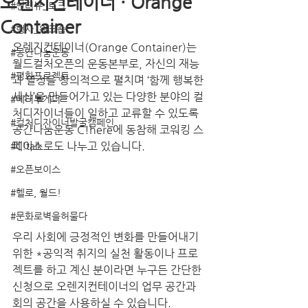
오렌지컨테이너 · Orange
#인터뷰_토크
Container
#행사_워크숍
오렌지컨테이너(Orange Container)는 
#공간나눔운동
월드컬처오픈의 운동본부로, 자신의 재능
#평화프로젝트
과 열정을 창의적으로 펼치며 ‘함께 행복한 
세상’을 만들어가고 있는 다양한 분야의 컬
#베터투게더
처디자이너들이 일하고 교류할 수 있도록 
#컬처디자이너발굴캠페인
공간나눔운동 C!here에 동참해 코워킹 스
페이스로도 나누고 있습니다. 
#C!talk
#오픈보이스
#헬로, 월드!
#문화로벽을허물다
우리 사회에 긍정적인 변화를 만들어내기 
위한 *공익적 취지의 실천 활동이나 프로
젝트를 하고 계신 분이라면 누구든 간단한 
신청으로 오렌지컨테이너의 업무 공간과 
회의 공간을 사용하실 수 있습니다. 