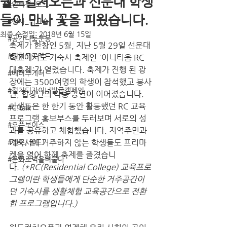
월드컬처오픈과 선문대 학생
#인터뷰_토크
들이 만나 꽃을 피웠습니다.
#행사_워크숍
최종 수정일:
2018년 6월 15일
#공간나눔운동
축제가 한창인 5월, 지난 5월 29일 선문대
#평화프로젝트
학교에서도 기숙사 축제인 '이니티움 RC 
대축제'가 열렸습니다. 축제가 진행 된 광
#베터투게더
장에는 3500여명의 학생이 참석했고 봉사
#컬처디자이너발굴캠페인
단, 합창단의 각종 공연이 이어졌습니다. 
학생들은 한 한기 동안 활동했던 RC 교육
#C!talk
프로그램 홍보부스를 두러보며 서로의 성
#오픈보이스
과를 공유하고 체험했습니다. 지역주민과 
#헬로, 월드!
기숙사에 거주하지 않는 학생들도 프리마
켓을 열어 함께 축제를 즐겼습니
#문화로벽을허물다
다. 
(*RC(Residential College) 교육프로
그램이란 학생들에게 단순한 거주공간이
던 기숙사를 생활체험 교육공간으로 전환
한 프로그램입니다.)