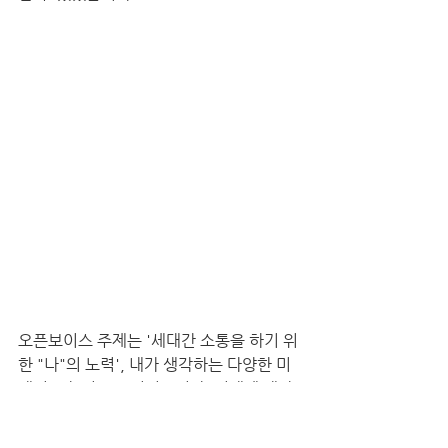
오픈보이스 주제는 '세대간 소통을 하기 위
한 "나"의 노력', 내가 생각하는 다양한 미
래의 "나"의 모습이었습니다. 미래에 대한 
고민이많을 대학생들이기에 "나"와 세계와
의 소통 그리고 미래에 대한 생각을 나눴습