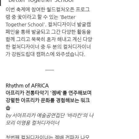
이번 축제에 참여한 월드컬처오픈 프로그
램 중 꽃이라고 할 수 있는 'Better 
Together School'. 컬처디자이너 발굴캠
페인을 통해 발굴되고 그간 다양한 활동을 
함께 그리고 묵묵히 혼자 해내고 계신 다양
한 컬처디자이너 중 두 분의 컬처디자이너
가 강원도립대 캠퍼스에 와주셨습니다. 
Rhythm of AFRICA 
아프리카 전통타악기 '젬베'를 연주해보며 
강렬한 아프리카 문화를 경험해보는 워크
숍
by 서아프리카 예술공연집단 '바라칸'의 나
모리 이영용 컬처디자이너
첫번째 컬처디자이너는 젬배 전파자 나모