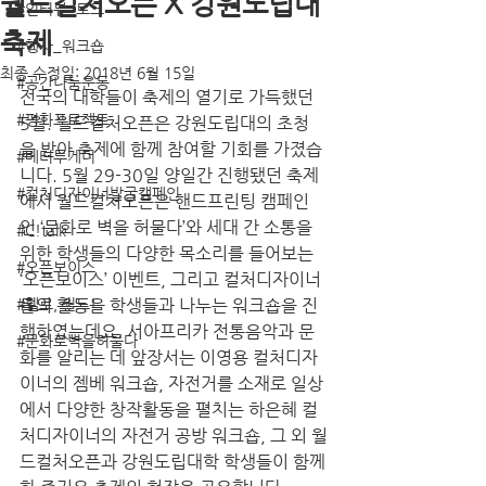
월드컬처오픈 X 강원도립대
#인터뷰_토크
축제
#행사_워크숍
최종 수정일:
2018년 6월 15일
#공간나눔운동
전국의 대학들이 축제의 열기로 가득했던 
#평화프로젝트
5월. 월드컬처오픈은 강원도립대의 초청
을 받아 축제에 함께 참여할 기회를 가졌습
#베터투게더
니다. 5월 29-30일 양일간 진행됐던 축제
#컬처디자이너발굴캠페인
에서 월드컬처오픈은 핸드프린팅 캠페인
인 ‘문화로 벽을 허물다’와 세대 간 소통을 
#C!talk
위한 학생들의 다양한 목소리를 들어보는 
#오픈보이스
‘오픈보이스’ 이벤트, 그리고 컬처디자이너
#헬로, 월드!
들의 활동을 학생들과 나누는 워크숍을 진
행하였는데요. 서아프리카 전통음악과 문
#문화로벽을허물다
화를 알리는 데 앞장서는 이영용 컬처디자
이너의 젬베 워크숍, 자전거를 소재로 일상
에서 다양한 창작활동을 펼치는 하은혜 컬
처디자이너의 자전거 공방 워크숍, 그 외 월
드컬처오픈과 강원도립대학 학생들이 함께