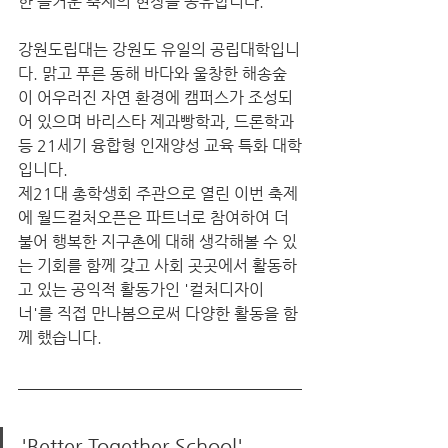
한 즐거운 축제의 현장을 공유합니다.  
강원도립대는 강원도 유일의 공립대학입니
다. 맑고 푸른 동해 바다와 울창한 해송숲
이 어우러진 자연 환경에 캠퍼스가 조성되
어 있으며 바리스타 제과빵학과, 드론학과 
등 21세기 융합형 인재양성 교육 특화 대학
입니다. 
제21대 총학생회 주관으로 열린 이번 축제
에 월드컬처오픈은 파트너로 참여하여 더
불어 행복한 지구촌에 대해 생각해볼 수 있
는 기회를 함께 갖고 사회 곳곳에서 활동하
고 있는 공익적 활동가인 '컬처디자이
너'를 직접 만나봄으로써 다양한 활동을 함
께 했습니다.
'Better Together School'