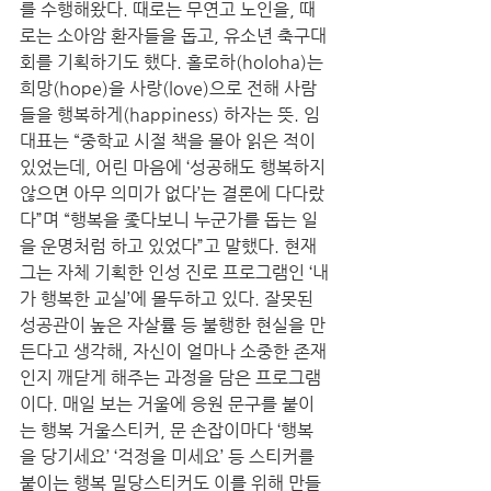
를 수행해왔다. 때로는 무연고 노인을, 때
로는 소아암 환자들을 돕고, 유소년 축구대
회를 기획하기도 했다. 홀로하(holoha)는 
희망(hope)을 사랑(love)으로 전해 사람
들을 행복하게(happiness) 하자는 뜻. 임 
대표는 “중학교 시절 책을 몰아 읽은 적이 
있었는데, 어린 마음에 ‘성공해도 행복하지 
않으면 아무 의미가 없다’는 결론에 다다랐
다”며 “행복을 좇다보니 누군가를 돕는 일
을 운명처럼 하고 있었다”고 말했다. 현재 
그는 자체 기획한 인성 진로 프로그램인 ‘내
가 행복한 교실’에 몰두하고 있다. 잘못된 
성공관이 높은 자살률 등 불행한 현실을 만
든다고 생각해, 자신이 얼마나 소중한 존재
인지 깨닫게 해주는 과정을 담은 프로그램
이다. 매일 보는 거울에 응원 문구를 붙이
는 행복 거울스티커, 문 손잡이마다 ‘행복
을 당기세요’ ‘걱정을 미세요’ 등 스티커를 
붙이는 행복 밀당스티커도 이를 위해 만들