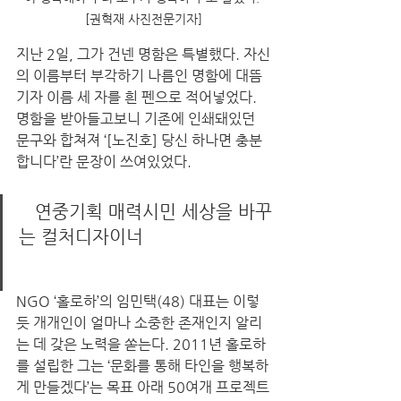
[권혁재 사진전문기자]
지난 2일, 그가 건넨 명함은 특별했다. 자신
의 이름부터 부각하기 나름인 명함에 대뜸 
기자 이름 세 자를 흰 펜으로 적어넣었다. 
명함을 받아들고보니 기존에 인쇄돼있던 
문구와 합쳐져 ‘[노진호] 당신 하나면 충분
합니다’란 문장이 쓰여있었다.  
   연중기획 매력시민 세상을 바꾸
는 컬처디자이너
NGO ‘홀로하’의 임민택(48) 대표는 이렇
듯 개개인이 얼마나 소중한 존재인지 알리
는 데 갖은 노력을 쏟는다. 2011년 홀로하
를 설립한 그는 ‘문화를 통해 타인을 행복하
게 만들겠다’는 목표 아래 50여개 프로젝트