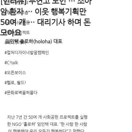
[인터뷰] 무연고 노인 … 소아
#인터뷰_토크
암 환자 … 이웃 행복기획만
#행사_워크숍
50여 개 … 대리기사 하며 돈
#공간나눔운동
모아요
#평화프로젝트
임민택 홀로하(holoha) 대표
#베터투게더
#컬처디자이너발굴캠페인
#C!talk
#오픈보이스
#헬로, 월드!
#문화로벽을허물다
지난 7년 간 50여 개 사회공헌 프로젝트를 실행
한 NGO ‘홀로하’ 임민택 대표. ’한 사람 한 사람
이 행복해야 우리 모두가 행복하다“고 말했다. 