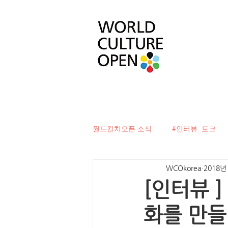
월드컬처오픈 소식
#인터뷰_토크
WCOkorea
2018년
#베터투게더
#컬처디자이너발
[인터뷰 
화를 만들
#문화로벽을허물다