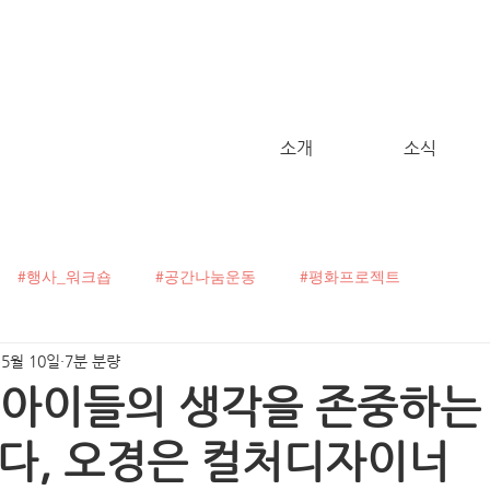
소개
소식
#행사_워크숍
#공간나눔운동
#평화프로젝트
 5월 10일
7분 분량
굴캠페인
#C!talk
#오픈보이스
#헬로, 월드!
] 아이들의 생각을 존중하는
다, 오경은 컬처디자이너