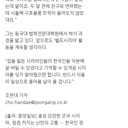
는데 말이죠. 두 달 전에 친구와 연락했는
데 사흘째 구호물품 트럭이 들어오지 않았
대요.”  
그는 동국대 법학전문대학원에서 박사 과
정을 밟고 있다. 앞으로도 ‘헬프시리아’ 활
동을 계속할 생각이다.  
“집을 잃은 시라아인들이 한국인들 덕분에 
잘 버틸 수 있었다고 기억할 수 있게끔 시리
아를 잊지 말아줬으면 합니다. 반드시 이들
이 일상으로 돌아올 날이 올 겁니다.”  
조한대 기자 
cho.handae@joongang.co.kr 
[출처: 중앙일보] 총성 요란한 조국 시리
아, 점점 커지는 난민의 고통 … 한국인 정