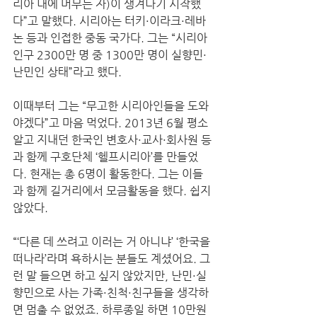
리아 내에 머무는 자)이 생겨나기 시작했
다”고 말했다. 시리아는 터키·이라크·레바
논 등과 인접한 중동 국가다. 그는 “시리아 
인구 2300만 명 중 1300만 명이 실향민·
난민인 상태”라고 했다.  
이때부터 그는 “무고한 시리아인들을 도와
야겠다”고 마음 먹었다. 2013년 6월 평소 
알고 지내던 한국인 변호사·교사·회사원 등
과 함께 구호단체 ‘헬프시리아’를 만들었
다. 현재는 총 6명이 활동한다. 그는 이들
과 함께 길거리에서 모금활동을 했다. 쉽지 
않았다.  
“‘다른 데 쓰려고 이러는 거 아니냐’ ‘한국을 
떠나라’라며 욕하시는 분들도 계셨어요. 그
런 말 들으면 하고 싶지 않았지만, 난민·실
향민으로 사는 가족·친척·친구들을 생각하
면 멈출 수 없었죠. 하루종일 하면 10만원 