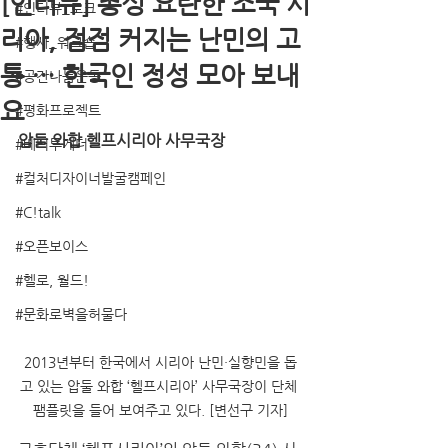
[인터뷰] 총성 요란한 조국 시
#인터뷰_토크
리아, 점점 커지는 난민의 고
#행사_워크숍
통 … 한국인 정성 모아 보내
#공간나눔운동
요
#평화프로젝트
압둘 와합 헬프시리아 사무국장  
#베터투게더
#컬처디자이너발굴캠페인
#C!talk
#오픈보이스
#헬로, 월드!
#문화로벽을허물다
2013년부터 한국에서 시리아 난민·실향민을 돕
고 있는 압둘 와합 ‘헬프시리아’ 사무국장이 단체 
팸플릿을 들어 보여주고 있다. [변선구 기자]