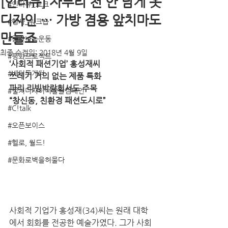
[인터뷰] 자투리 천 안 남게 옷
#인터뷰_토크
디자인 … 가방 겸용 앞치마도
#행사_워크숍
만들죠
#공간나눔운동
최종 수정일:
2018년 4월 9일
#평화프로젝트
‘사회적 패션기업’ 홍성재씨
#베터투게더
쓰레기 거의 없는 제품 특화
파리 리빙박람회서도 주목
#컬처디자이너발굴캠페인
“창신동, 친환경 패션도시로” 
#C!talk
#오픈보이스
#헬로, 월드!
#문화로벽을허물다
사회적 기업가 홍성재(34)씨는 원래 대학
에서 회화를 전공한 예술가였다. 그가 사회