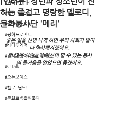
[인터뷰] 청년과 청소년이 전
#인터뷰_토크
하는 즐겁고 명랑한 멜로디,
#행사_워크숍
문화봉사단 '메리'
#공간나눔운동
#평화프로젝트
좋은 일을 신명 나게 하면 우리 사회가 얼마
#베터투게더
나 화사해지겠어요.
더 많은 사람들이 자신이 할 수 있는 봉사
#컬처디자이너발굴캠페인
의 즐거움을 알았으면 좋겠어요.
#C!talk
#오픈보이스
#헬로, 월드!
#문화로벽을허물다