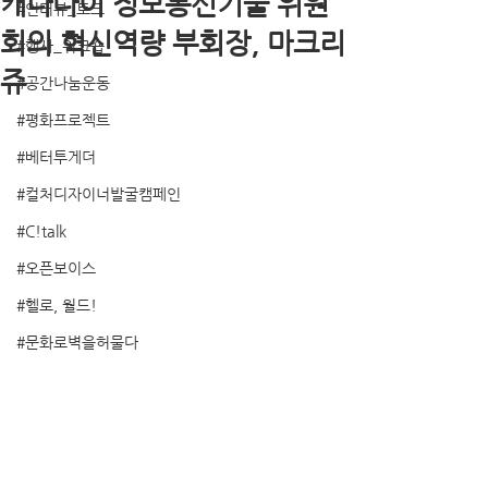
캐나다이 정보통신기술 위원
#인터뷰_토크
회의 혁신역량 부회장, 마크리
#행사_워크숍
쥬
#공간나눔운동
#평화프로젝트
#베터투게더
#컬처디자이너발굴캠페인
#C!talk
#오픈보이스
#헬로, 월드!
#문화로벽을허물다