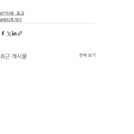
#인터뷰_토크
#베터투게더
전체 보기
최근 게시물