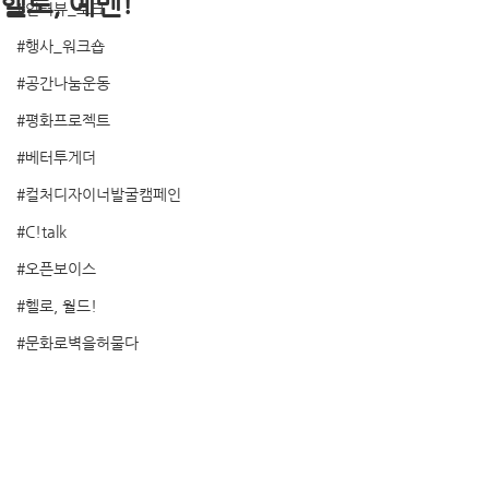
헬로, 예멘!
#인터뷰_토크
#행사_워크숍
#공간나눔운동
#평화프로젝트
#베터투게더
#컬처디자이너발굴캠페인
#C!talk
#오픈보이스
#헬로, 월드!
#문화로벽을허물다