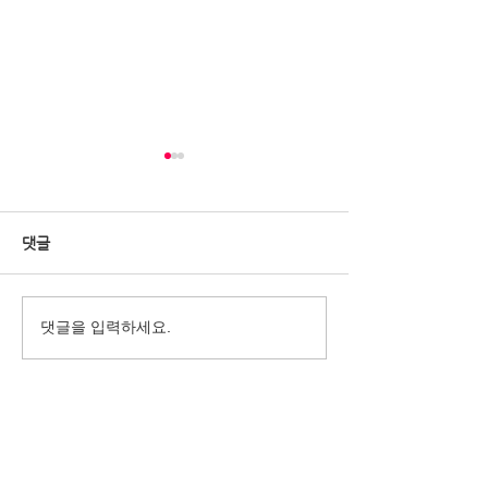
댓글
2022 베터투게더챌린지-평
2022베터투게더
댓글을 입력하세요.
생교육100선 신청 마지막
터투게더워크숍
날!
사이트 맵