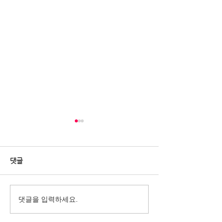
댓글
2022 베터투게더챌린지-평
2022베터투게더
댓글을 입력하세요.
생교육100선 신청 마지막
터투게더워크숍
날!