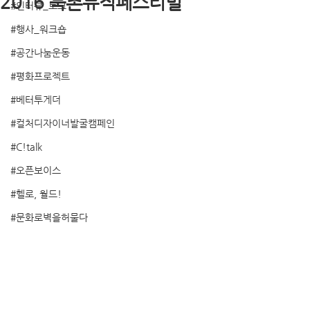
2016 북촌뮤직페스티벌
#인터뷰_토크
#행사_워크숍
#공간나눔운동
#평화프로젝트
#베터투게더
#컬처디자이너발굴캠페인
#C!talk
#오픈보이스
#헬로, 월드!
#문화로벽을허물다