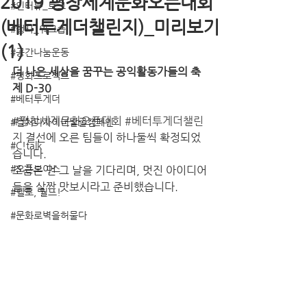
2019 평창세계문화오픈대회
#인터뷰_토크
(베터투게더챌린지)_미리보기
#행사_워크숍
(1)
#공간나눔운동
더 나은 세상을 꿈꾸는 공익활동가들의 축
#평화프로젝트
제 D-30
#베터투게더
#평창세계문화오픈대회
#베터투게더챌린
#컬처디자이너발굴캠페인
지
 결선에 오른 팀들이 하나둘씩 확정되었
#C!talk
습니다.
#오픈보이스
조금은 먼 그 날을 기다리며, 멋진 아이디어
들을 살짝 맛보시라고 준비했습니다.
#헬로, 월드!
#문화로벽을허물다