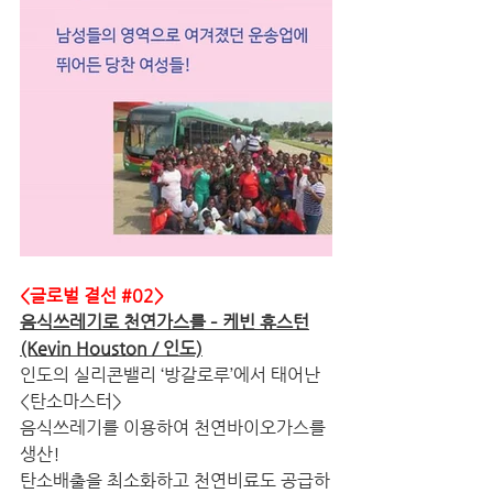
<글로벌 결선 
#02
> 
음식쓰레기로 천연가스를 – 케빈 휴스턴
(Kevin Houston / 인도)
인도의 실리콘밸리 ‘방갈로루’에서 태어난 
<탄소마스터>
음식쓰레기를 이용하여 천연바이오가스를 
생산!
탄소배출을 최소화하고 천연비료도 공급하