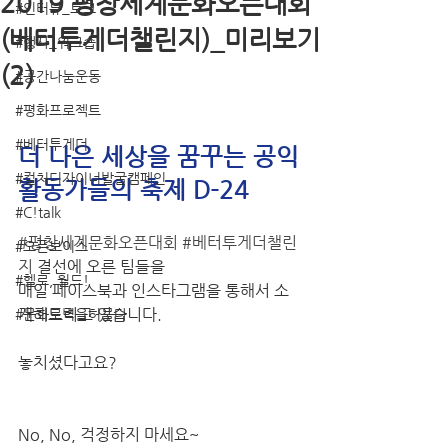
2019 평창세계문화오픈대회
#인터뷰_토크
(베터투게더챌린지)_미리보기
#행사_워크숍
(2)
#공간나눔운동
#평화프로젝트
#베터투게더
더 나은 세상을 꿈꾸는 공익
#컬처디자이너발굴캠페인
활동가들의 축제 D-24
#C!talk
#평창세계문화오픈대회
#베터투게더챌린
#오픈보이스
지
 결선에 오른 팀들을 
#헬로, 월드!
매일 페이스북과 인스타그램을 통해서 소
개해드리고 있습니다.
#문화로벽을허물다
놓치셨다고요?
No, No, 걱정하지 마세요~