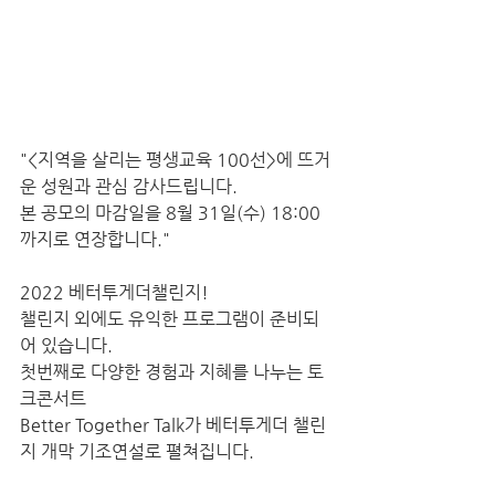
"<지역을 살리는 평생교육 100선>에 뜨거
운 성원과 관심 감사드립니다.
본 공모의 마감일을 8월 31일(수) 18:00
까지로 연장합니다."
2022 베터투게더챌린지!
챌린지 외에도 유익한 프로그램이 준비되
어 있습니다. 
첫번째로 다양한 경험과 지혜를 나누는 토
크콘서트 
Better Together Talk가 베터투게더 챌린
지 개막 기조연설로 펼쳐집니다.