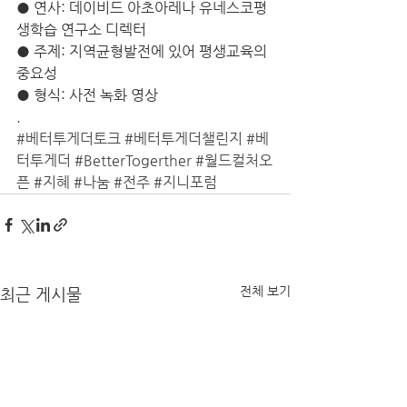
● 연사: 데이비드 아초아레나 유네스코평
생학습 연구소 디렉터 
● 주제: 지역균형발전에 있어 평생교육의 
중요성
● 형식: 사전 녹화 영상
.
#베터투게더토크
#베터투게더챌린지
#베
터투게더
#BetterTogerther
#월드컬처오
픈
#지혜
#나눔
#전주
#지니포럼
전체 보기
최근 게시물