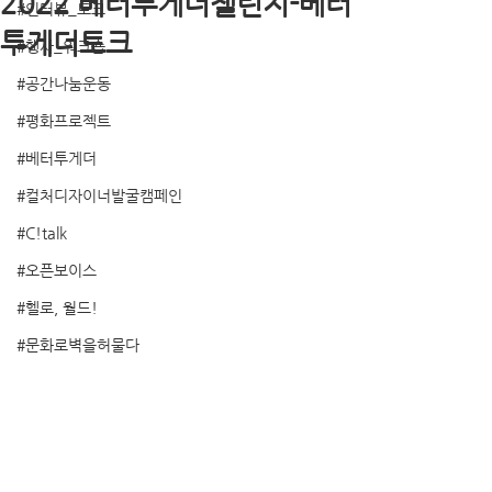
2022 베터투게더챌린지-베터
#인터뷰_토크
투게더토크
#행사_워크숍
#공간나눔운동
#평화프로젝트
#베터투게더
#컬처디자이너발굴캠페인
#C!talk
#오픈보이스
#헬로, 월드!
#문화로벽을허물다