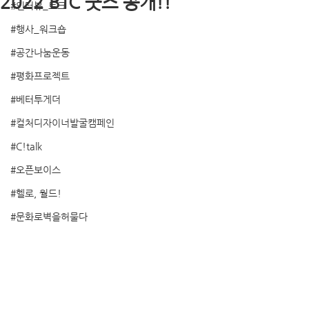
2022 BTC 굿즈 공개!!
#인터뷰_토크
#행사_워크숍
#공간나눔운동
#평화프로젝트
#베터투게더
#컬처디자이너발굴캠페인
#C!talk
#오픈보이스
#헬로, 월드!
#문화로벽을허물다