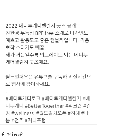
2022 베터투게더챌린지 굿즈 공개!!
친환경 무독성 BPF free 소재로 디자인도 
예쁘고 활용도도 좋은 텀블러입니다. 귀욤
뽀작 스티커도 빼꼼.
해가 거듭될수록 업그레이드 되는 베터투
게더챌린지 굿즈에요.
월드컬처오픈 유튜브를 구독하고 실시간으
로 행사에 참여하세요.
.
#베터투게더토크
#베터투게더챌린지
#베
터투게더
#BetterTogerther
#워크숍
#건
강
#wellness
#월드컬처오픈
#지혜
#나
눔
#전주
#지니포럼