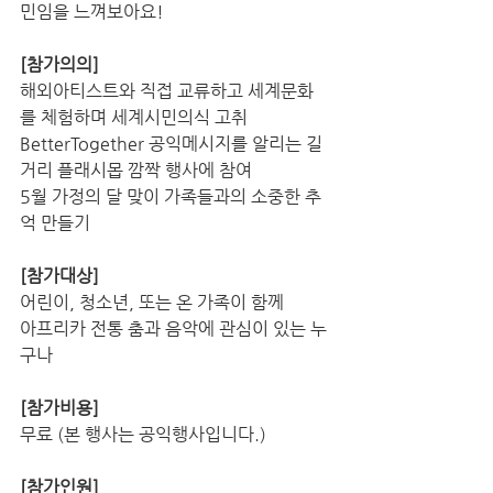
민임을 느껴보아요!
[참가의의]
해외아티스트와 직접 교류하고 세계문화
를 체험하며 세계시민의식 고취
BetterTogether 공익메시지를 알리는 길
거리 플래시몹 깜짝 행사에 참여
5월 가정의 달 맞이 가족들과의 소중한 추
억 만들기
[참가대상]
어린이, 청소년, 또는 온 가족이 함께
아프리카 전통 춤과 음악에 관심이 있는 누
구나
[참가비용]
무료 (본 행사는 공익행사입니다.)
[참가인원]