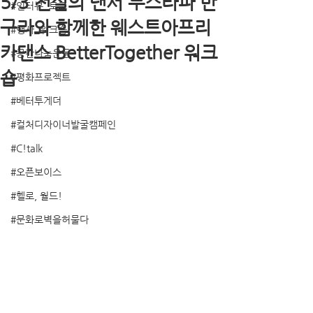
5/3 전설의 댄서 무스타파 반
#인터뷰_토크
구라와 함께한 웨스트아프리
#행사_워크숍
카댄스 BetterTogether 워크
#공간나눔운동
숍
#평화프로젝트
#베터투게더
#컬처디자이너발굴캠페인
#C!talk
#오픈보이스
#헬로, 월드!
#문화로벽을허물다