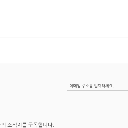
2022 베터투게더챌린지-평생
20
교육100선 신청 마지막 날!
게더
의 소식지를 구독합니다.