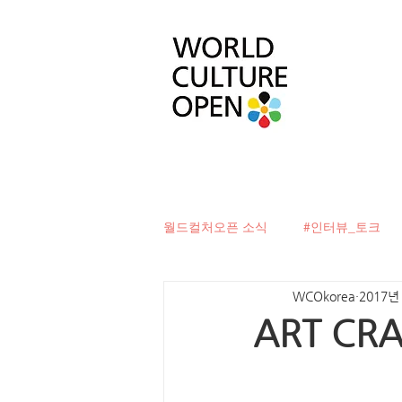
월드컬처오픈 소식
#인터뷰_토크
WCOkorea
2017년
#베터투게더
#컬처디자이너발
ART CR
#문화로벽을허물다