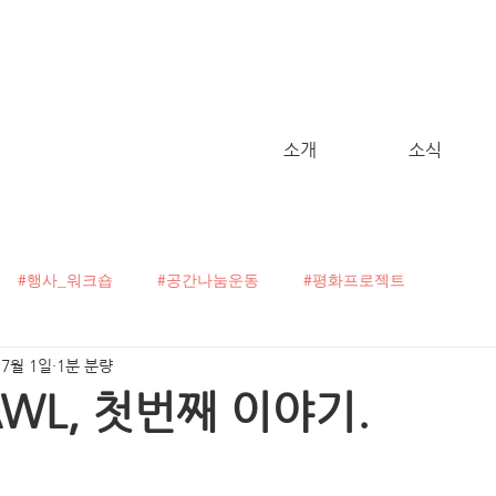
소개
소식
#행사_워크숍
#공간나눔운동
#평화프로젝트
 7월 1일
1분 분량
굴캠페인
#C!talk
#오픈보이스
#헬로, 월드!
AWL, 첫번째 이야기.