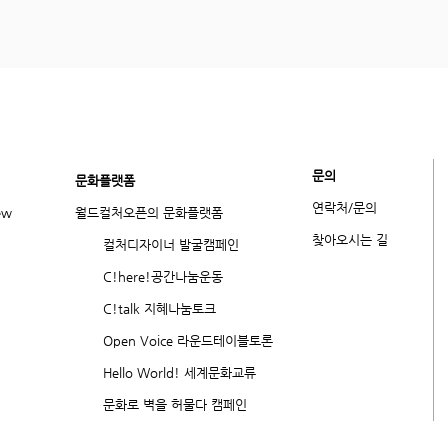
문의
​문화플랫폼
연락처/문의
ew
월드컬처오픈의 문화플랫폼
​찾아오시는 길
컬처디자이너 발굴캠페인
C!here!공간나눔운동
C!talk 지혜나눔토크
Open Voice 라운드테이블토론
Hello World! 세계문화교류
문화로 벽을 허물다 캠페인