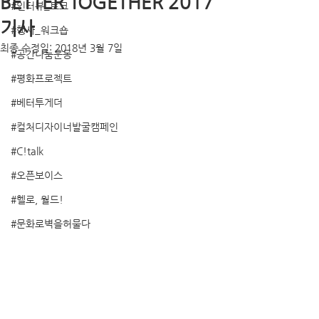
BETTER TOGETHER 2017
#인터뷰_토크
기사
#행사_워크숍
최종 수정일:
2018년 3월 7일
#공간나눔운동
#평화프로젝트
#베터투게더
#컬처디자이너발굴캠페인
#C!talk
#오픈보이스
#헬로, 월드!
#문화로벽을허물다