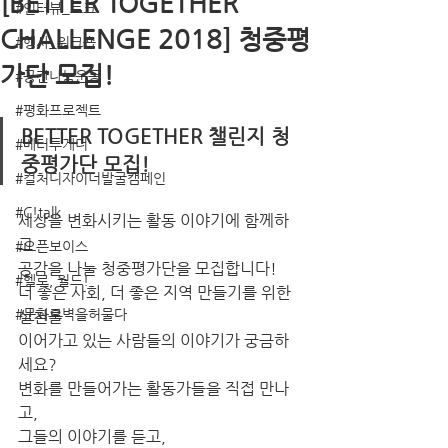
[BETTER TOGETHER
#인터뷰_토크
CHALLENGE 2018] 청중평
#행사_워크숍
가단 모집!
#공간나눔운동
#평화프로젝트
BETTER TOGETHER 챌린지 청
#베터투게더
중평가단 모집!
#컬처디자이너발굴캠페인
#C!talk
세상을 변화시키는 활동 이야기에 함께하
고
#오픈보이스
공감을 나눌 청중평가단을 모집합니다!
#헬로, 월드!
더 좋은 사회, 더 좋은 지역 만들기를 위한 
#문화로벽을허물다
실천을 
이어가고 있는 사람들의 이야기가 궁금하
세요?
변화를 만들어가는 활동가들을 직접 만나
고, 
그들의 이야기를 듣고, 