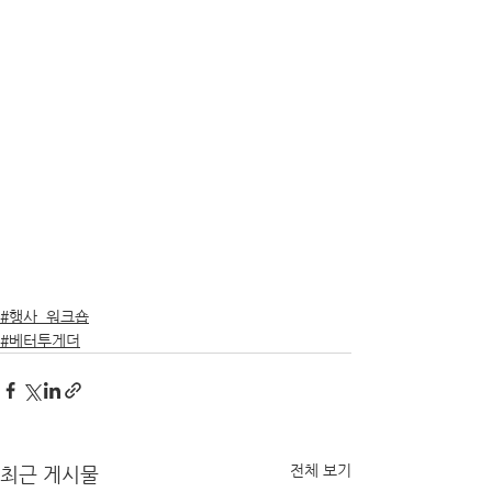
#행사_워크숍
#베터투게더
전체 보기
최근 게시물