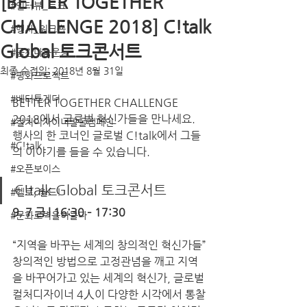
[BETTER TOGETHER
#인터뷰_토크
CHALLENGE 2018] C!talk
#행사_워크숍
Global 토크콘서트
#공간나눔운동
최종 수정일:
2018년 8월 31일
#평화프로젝트
#베터투게더
BETTER TOGETHER CHALLENGE 
2018에서 글로벌 혁신가들을 만나세요.
#컬처디자이너발굴캠페인
행사의 한 코너인 글로벌 C!talk에서 그들
#C!talk
의 이야기를 들을 수 있습니다.
#오픈보이스
C!talk Global 토크콘서트
#헬로, 월드!
9. 7 금 | 16:30 – 17:30
#문화로벽을허물다
“지역을 바꾸는 세계의 창의적인 혁신가들”
창의적인 방법으로 고정관념을 깨고 지역
을 바꾸어가고 있는 세계의 혁신가, 글로벌
컬처디자이너 4人이 다양한 시각에서 통찰