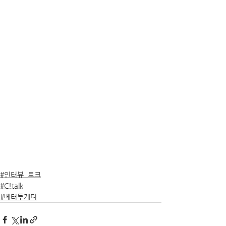
#인터뷰_토크
#C!talk
#베터투게더