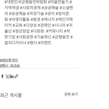
#대한민국균형발전박람회
#마을만들기
#
지역재생
#사회적경제
#공공예술
#소셜벤
처
#공공예술
#적정기술
#공익
#창의문
화
#비영리활동
#환경
#에너지
#체인지메
이커
#교육
#다양성
#장애인
#시니어
#저
출산
#청년창업
#다문화
#커뮤니티
#착
한기업
#사회공헌
#기술혁신
#균형발전
#
컬처디자이너
#행사
#이벤트
#베터투게더
#행사_워크숍
전체 보기
최근 게시물