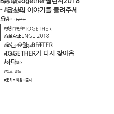
BetterTogether챌린지2018
#인터뷰_토크
- "당신의 이야기를 들려주세
#행사_워크숍
요"
#공간나눔운동
BETTER TOGETHER 
#평화프로젝트
CHALLENGE 2018
#베터투게더
오는 9월, BETTER 
#컬처디자이너발굴캠페인
TOGETHER가 다시 찾아옵
#C!talk
니다. 
#오픈보이스
#헬로, 월드!
#문화로벽을허물다