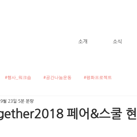
소개
소식
#행사_워크숍
#공간나눔운동
#평화프로젝트
 9월 23일
5분 분량
굴캠페인
#C!talk
#오픈보이스
#헬로, 월드!
Together2018 페어&스쿨