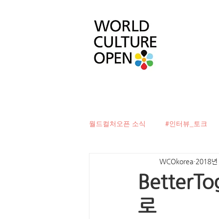
월드컬처오픈 소식
#인터뷰_토크
WCOkorea
2018년
#베터투게더
#컬처디자이너발
Better
로
#문화로벽을허물다