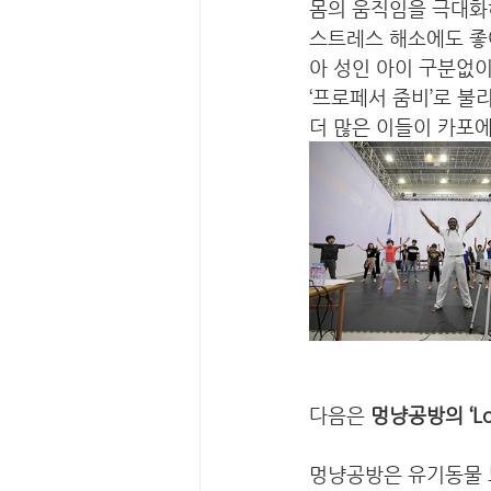
몸의 움직임을 극대화
스트레스 해소에도 좋
아 성인 아이 구분없
‘프로페서 줌비’로 
더 많은 이들이 카포
다음은 
멍냥공방의 ‘Lov
멍냥공방은 유기동물 