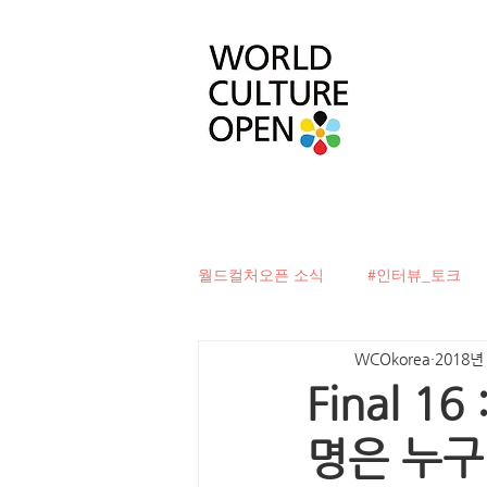
월드컬처오픈 소식
#인터뷰_토크
WCOkorea
2018년
#베터투게더
#컬처디자이너발
Final 
명은 누
#문화로벽을허물다