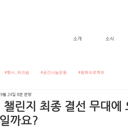
소개
소식
#행사_워크숍
#공간나눔운동
#평화프로젝트
 9월 24일
8분 분량
굴캠페인
#C!talk
#오픈보이스
#헬로, 월드!
16 : 챌린지 최종 결선 무대에
구일까요?