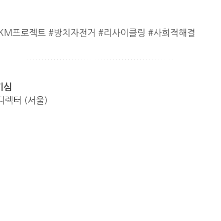
0KM
프로젝트 
#방치자전거
#리사이클링
#사회적해결
기심
디어디렉터 (서울)