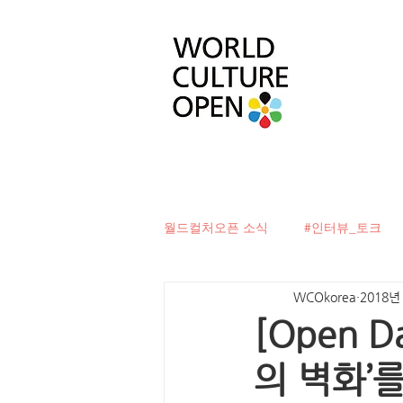
월드컬처오픈 소식
#인터뷰_토크
WCOkorea
2018년
#베터투게더
#컬처디자이너발
[Open 
의 벽화’
#문화로벽을허물다