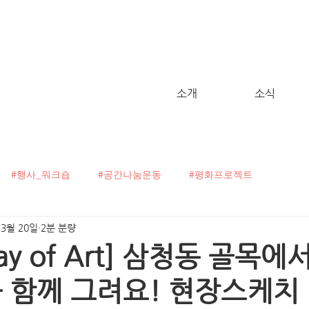
소개
소식
#행사_워크숍
#공간나눔운동
#평화프로젝트
 3월 20일
2분 분량
굴캠페인
#C!talk
#오픈보이스
#헬로, 월드!
Day of Art] 삼청동 골목에
를 함께 그려요! 현장스케치