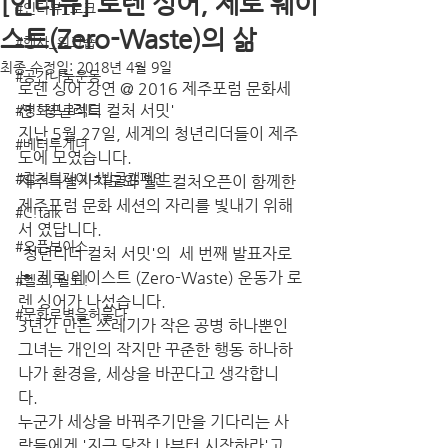
[인터뷰] 로렌 싱어, 제로 웨이
#인터뷰_토크
스트(Zero-Waste)의 삶
#행사_워크숍
최종 수정일:
2018년 4월 9일
#공간나눔운동
로렌 싱어 강연 @ 2016 제주포럼 문화세
션 '청년리더 컬처 서밋'
#평화프로젝트
지난 5월 27일, 세계의 청년리더들이 제주
#베터투게더
도에 모였습니다. 
#컬처디자이너발굴캠페인
제주특별자치도와 월드컬처오픈이 함께한 
제주포럼 문화 세션의 자리를 빛내기 위해
#C!talk
서 였답니다.
#오픈보이스
'청년리더 컬처 서밋'의  세 번째 발표자로
는 제로 웨이스트 (Zero-Waste) 운동가 로
#헬로, 월드!
렌 싱어가 나섰습니다.
#문화로벽을허물다
3년간 만든 쓰레기가 작은 공병 하나뿐인 
그녀는 개인의 작지만 꾸준한 행동 하나하
나가 환경을, 세상을 바꾼다고 생각합니
다. 
누군가 세상을 바꿔주기만을 기다리는 사
람들에게 '지금 당장 나부터 시작하라'고 