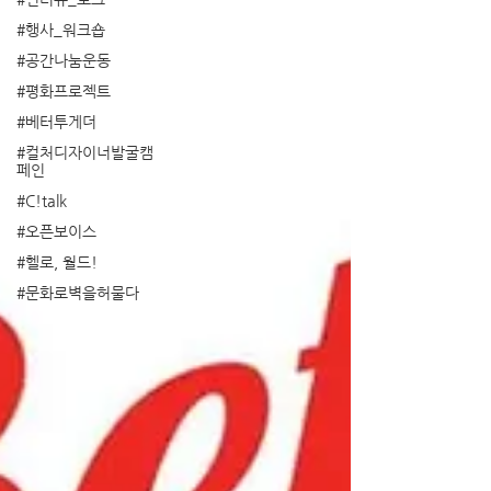
#행사_워크숍
#공간나눔운동
#평화프로젝트
#베터투게더
#컬처디자이너발굴캠
페인
#C!talk
#오픈보이스
#헬로, 월드!
#문화로벽을허물다