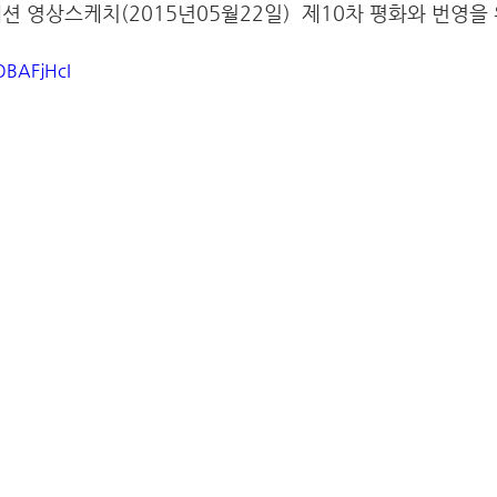
션 영상스케치(2015년05월22일)  제10차 평화와 번영을
OBAFjHcI