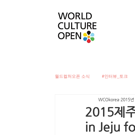
월드컬처오픈 소식
#인터뷰_토크
WCOkorea
2015년
#베터투게더
#컬처디자이너발
2015제주
in Jeju
#문화로벽을허물다