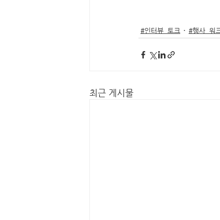
#인터뷰_토크
#행사_워
최근 게시물