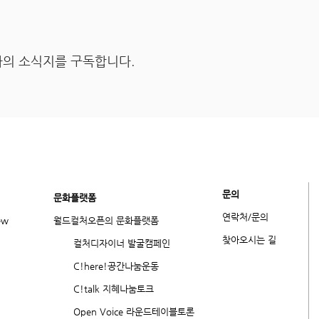
의 소식지를 구독합니다.
문의
​문화플랫폼
연락처/문의
ew
월드컬처오픈의 문화플랫폼
​찾아오시는 길
컬처디자이너 발굴캠페인
C!here!공간나눔운동
C!talk 지혜나눔토크
Open Voice 라운드테이블토론