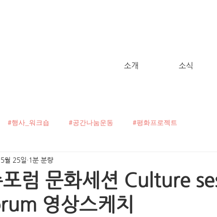
소개
소식
#행사_워크숍
#공간나눔운동
#평화프로젝트
 5월 25일
1분 분량
굴캠페인
#C!talk
#오픈보이스
#헬로, 월드!
포럼 문화세션 Culture ses
 forum 영상스케치