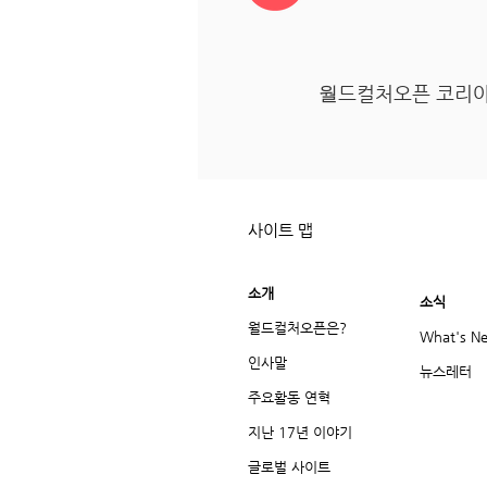
월
드컬처오픈 코리아
사이트 맵
소개
소식
월드컬처오픈은?
What's N
인사말
뉴스레터
주요활동 연혁
지난 17년 이야기
글로벌 사이트