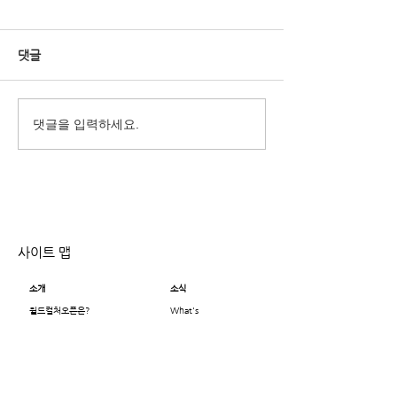
댓글
행복한 명절 보내
2022 베터투게더챌린지 최
댓글을 입력하세요.
종발표자 20인
사이트 맵
소개
소식
월드컬처오픈은?
What's
인사말
New
주요활동 연혁
뉴스레터
지난 17년 이야기