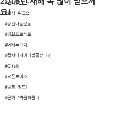
2016년 새해 복 많이 받으세
#인터뷰_토크
요!
#행사_워크숍
#공간나눔운동
#평화프로젝트
#베터투게더
#컬처디자이너발굴캠페인
#C!talk
#오픈보이스
#헬로, 월드!
#문화로벽을허물다