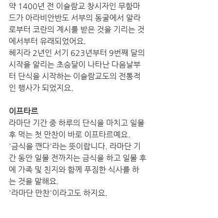
약 1400년 전 이슬람교 창시자인 무함마
드가 아라비안반도 서부의 동굴에서 알라
로부터 코란의 계시를 받은 것을 기리는 것
에서부터 유래되었어요. 
헤지라 2년인 서기 623년부터 9번째 달의 
시작을 알리는 초승달이 나타난 다음날부
터 단식을 시작하는 이슬람교도의 전통적
인 행사가 되었지요.
이프타르
라마단 기간 중 하루의 단식을 마치고 일몰 
후 먹는 첫 만찬이 바로 이프타르예요.
'금식을 깬다'라는 뜻이랍니다. 라마단 기
간 동안 일몰 전까지는 금식을 하고 일몰 후
에 가족 및 친지와 함께 푸짐한 식사를 하
는 것을 말해요.
'라마단 만찬'이라고도 하지요. 