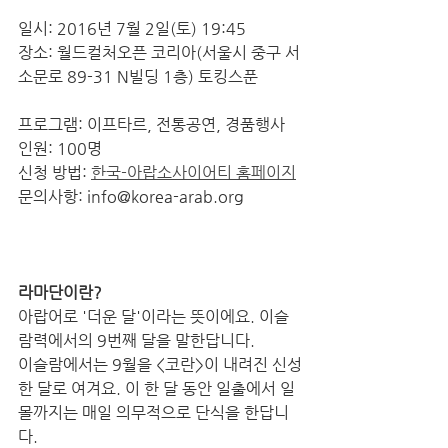
일시: 2016년 7월 2일(토) 19:45
장소: 월드컬처오픈 코리아(서울시 중구 서
소문로 89-31 N빌딩 1층) 토킹스푼
프로그램: 이프타르, 전통공연, 경품행사
인원: 100명
신청 방법: 
한국-아랍소사이어티 홈페이지
문의사항: info@korea-arab.org
라마단이란?
아랍어로 '더운 달'이라는 뜻이에요. 이슬
람력에서의 9번째 달을 말한답니다.
이슬람에서는 9월을 <코란>이 내려진 신성
한 달로 여겨요. 이 한 달 동안 일출에서 일
몰까지는 매일 의무적으로 단식을 한답니
다.