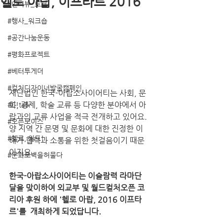
헬로 아랍, 이프타르 2016
#인터뷰_토크
#행사_워크숍
#공간나눔운동
#평화프로젝트
#베터투게더
#컬처디자이너발굴캠페인
재단법인 한국-아랍소사이어티는 사회, 문
화, 경제, 학술 교류 등 다양한 분야에서 아
#C!talk
랍과의 교류 사업을 적극 전개하고 있어요. 
#오픈보이스
양 지역 간 문명 및 문화에 대한 진정한 이
#헬로, 월드!
해가 협력과 소통을 위한 첫걸음이기 때문
이지요.
#문화로벽을허물다
한국-아랍소사이어티는 이슬람력 라마단 
달을 맞이하여 외교부 및 월드컬처오픈 코
리아 후원 하에 '헬로 아랍, 2016 이프타
르'를  개최하게 되었답니다.