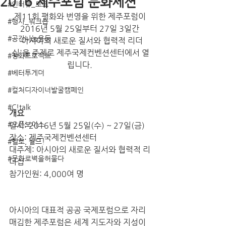
2016 제주포럼 문화세션
#인터뷰_토크
제11회 평화와 번영을 위한 제주포럼이 
#행사_워크숍
2016년 5월 25일부터 27일 3일간 
#공간나눔운동
'아시아의 새로운 질서와 협력적 리더
십'을 주제로 제주국제컨벤션센터에서 열
#평화프로젝트
립니다. 
#베터투게더
#컬처디자이너발굴캠페인
#C!talk
개요
#오픈보이스
일시: 2016년 5월 25일(수) ~ 27일(금)
장소: 제주국제컨벤션센터
#헬로, 월드!
대주제: 아시아의 새로운 질서와 협력적 리
#문화로벽을허물다
더십
참가인원: 4,000여 명
아시아의 대표적 공공 국제포럼으로 자리
매김한 제주포럼은 세계 지도자와 지성이 