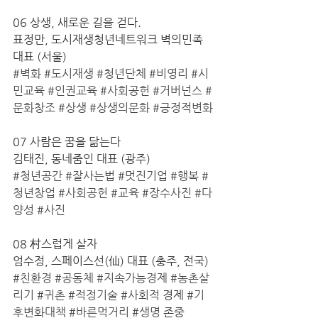
06 상생, 새로운 길을 걷다.
표정만, 도시재생청년네트워크 벽의민족 
대표 (서울) 
#벽화
#도시재생
#청년단체
#비영리
#시
민교육
#인권교육
#사회공헌
#거버넌스
#
문화창조
#상생
#상생의문화
#긍정적변화
07 사람은 꿈을 닮는다
김태진, 동네줌인 대표 (광주)
#청년공간
#잘사는법
#멋진기업
#행복
#
청년창업
#사회공헌
#교육
#장수사진
#다
양성
#사진
08 村스럽게 살자
엄수정, 스페이스선(仙) 대표 (충주, 전국)
#친환경
#공동체
#지속가능경제
#농촌살
리기
#귀촌
#적정기술
#사회적
 경제 
#기
후변화대책
#바른먹거리
#생명
 존중