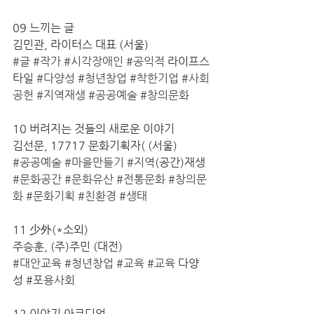
09 느끼는 글
김민관, 라이터스 대표 (서울)
#글
#작가
#시각장애인
#공익적
 라이프스
타일 
#다양성
#청년창업
#착한기업
#사회
공헌
#지역재생
#공공예술
#창의문화
10 버려지는 것들의 새로운 이야기
김선문, 17717 문화기획자( (서울)
#공공예술
#마을만들기
#지역
(공간)재생 
#문화공간
#문화유산
#전통문화
#창의문
화
#문화기획
#친환경
#생태
11 少外(*소외)
주승훈, (주)주민 (대전)
#대안교육
#청년창업
#교육
#교육
 다양
성 
#포용사회
12 이야기 아코디언