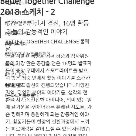
Better Together Challenge
#인터뷰_토크
2018 스케치 - 2
#행사_워크숍
DAY2 - 챌린지 결선, 16명 활동
#공간나눔운동
가들의 감동적인 이야기
#평화프로젝트
BETTER TOGETHER CHALLENGE 둘째 
#베터투게더
날. 
#컬처디자이너발굴캠페인
전날 치열한 경쟁을 거쳐 청중과 심사위원
들의 가장 많은 공감을 얻은 16명의 발표자
#C!talk
들이 중앙 무대에서 스포트라이트를 받으
#오픈보이스
며 많은 청중 앞에서 활동 이야기를 소개하
는 챌린지 결선이 진행되었습니다. 다양한 
#헬로, 월드!
지역, 다양한 분야의 이야기들, 생각의 전
#문화로벽을허물다
환을 시켜준 신선한 아이디어, 의미 있는 일
에 즐거움을 찾아 더하는 유쾌한 시도들, 가
슴 찡해지며 응원하게 되는 감동적인 이야
기. 활동가들이 현장의 실천과정에서 느끼
는 희로애락을 같이 느낄 수 있는 자리였습