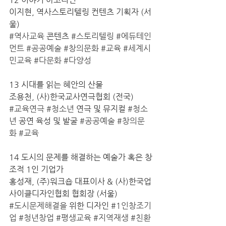
이지현, 역사스토리텔링 컨텐츠 기획자 (서
울)
#역사교육
 콘텐츠 
#스토리텔링
#에듀테인
먼트
#공공예술
#창의문화
#교육
#세계시
민교육
#다문화
#다양성
13 시대를 읽는 혜안의 산물
조용천, (사)한국교사연극협회 (전국)
#교육연극
#청소년
 연극 및 뮤지컬 
#청소
년
 공연 육성 및 발굴 
#공공예술
#창의문
화
#교육
14 도시의 문제를 해결하는 예술가 혹은 창
조적 1인 기업가
홍성재, (주)워크숍 대표이사 & (사)한국업
사이클디자인협회 협회장 (서울)
#도시문제해결을
 위한 디자인 
#1인창조기
업
#청년창업
#평생교육
#지역재생
#친환