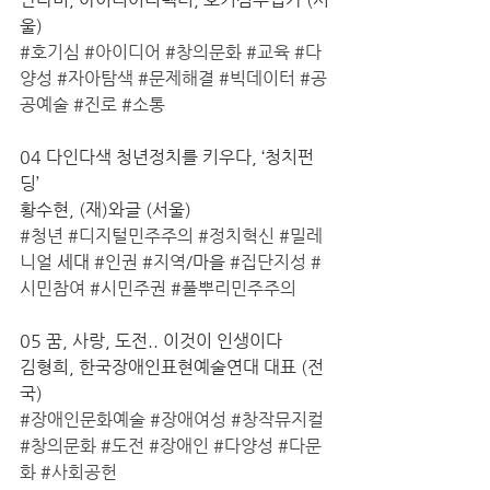
울)
#호기심
#아이디어
#창의문화
#교육
#다
양성
#자아탐색
#문제해결
#빅데이터
#공
공예술
#진로
#소통
04 다인다색 청년정치를 키우다, ‘청치펀
딩’
황수현, (재)와글 (서울)
#청년
#디지털민주주의
#정치혁신
#밀레
니얼
 세대 
#인권
#지역
/마을 
#집단지성
#
시민참여
#시민주권
#풀뿌리민주주의
05 꿈, 사랑, 도전.. 이것이 인생이다
김형희, 한국장애인표현예술연대 대표 (전
국)
#장애인문화예술
#장애여성
#창작뮤지컬
#창의문화
#도전
#장애인
#다양성
#다문
화
#사회공헌