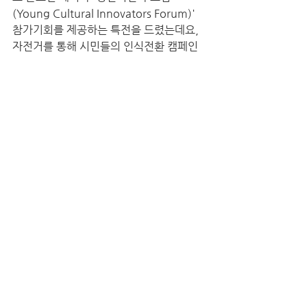
(Young Cultural Innovators Forum)' 
참가기회를 제공하는 특전을 드렸는데요, 
자전거를 통해 시민들의 인식전환 캠페인
과 친환경 운동을 진행하고 있는 '약속의 자
전거' 오영열 님이 그 주인공이 되었습니
다. 
16명의 결선 진출자와 최종 수상자 6인의 
활동이야기에 대한 자세한 설명은 아래 사
진을 클릭하면 보실 수 있습니다. 궁금하지
않으세요?