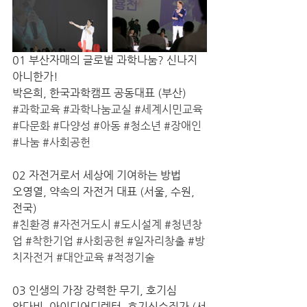
01 부산자매의 글로벌 과학나눔? 신나지 
아니한가!
박은희, 한국과학캠프 공동대표 (부산) 
#과학교육
#과학나눔교실
#세계시민교육
#다문화
#다양성
#아동
#청소년
#장애인
#나눔
#사회공헌
02 자전거로서 세상에 기여하는 방법
오영열, 약속의 자전거 대표 (서울, 수원, 
전국)
#친환경
#자전거도시
#도시설계
#청년창
업
#착한기업
#사회공헌
#일자리창출
#방
치자전거
#대안교육
#적정기술
03 인생의 가장 강력한 무기, 호기심
안다비, 아이디어디렉터, 호기심수집가 (서