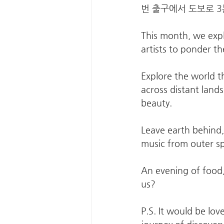
번 출구에서 도보로 3
This month, we explo
artists to ponder t
Explore the world t
across distant land
beauty.
Leave earth behind, 
music from outer sp
An evening of food
us?
P.S. It would be lov