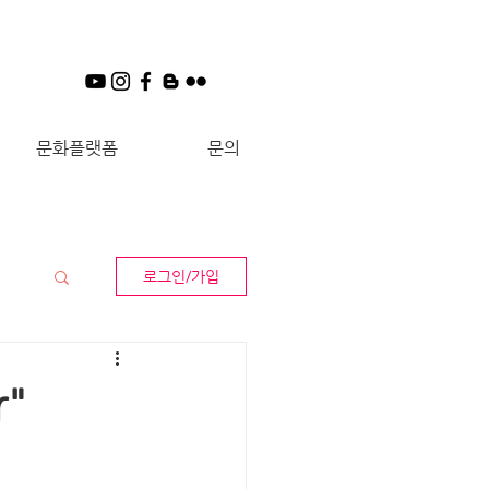
문화플랫폼
문의
로그인/가입
r"