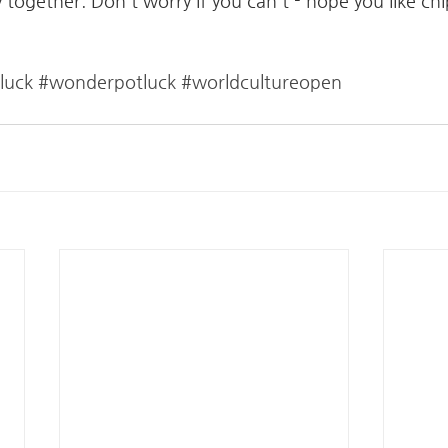
 together. Don't worry if you can't - hope you like chi
luck
#wonderpotluck
#worldcultureopen