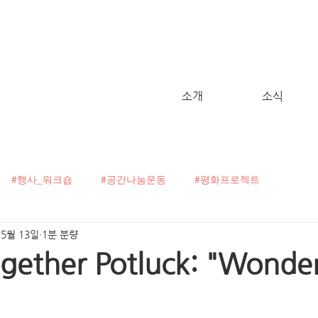
소개
소식
#행사_워크숍
#공간나눔운동
#평화프로젝트
 5월 13일
1분 분량
굴캠페인
#C!talk
#오픈보이스
#헬로, 월드!
ogether Potluck: "Wonde