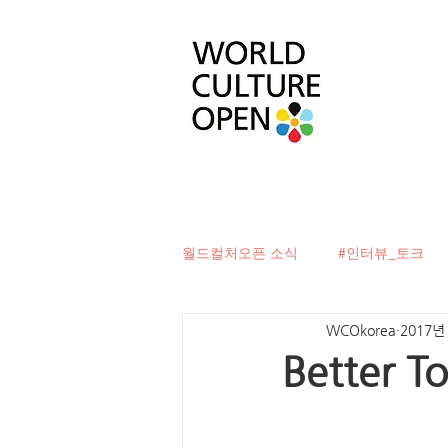
월드컬처오픈 소식
#인터뷰_토크
WCOkorea
2017년
#베터투게더
#컬처디자이너발
Better T
#문화로벽을허물다