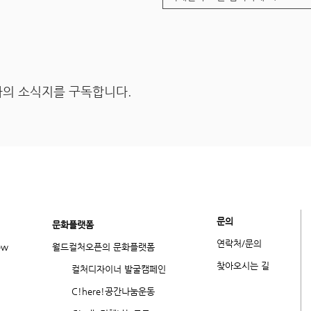
의 소식지를 구독합니다.
문의
​문화플랫폼
연락처/문의
ew
월드컬처오픈의 문화플랫폼
​찾아오시는 길
컬처디자이너 발굴캠페인
C!here!공간나눔운동