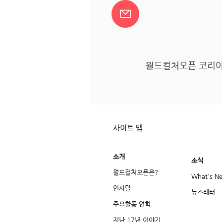
월
드컬처오픈 코리아
사이트 맵
소개
소식
월드컬처오픈은?
What's N
인사말
뉴스레터
주요활동 연혁
지난 17년 이야기