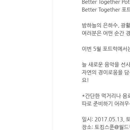
Better Together Pot
Better Together
밤하늘의 은하수, 광활
여러분은 어떤 순간 
이번 5월 포트럭에서는
늘 새로운 음악을 선사
자연의 경이로움을 담은 
요!
*간단한 먹거리나 음료를
따로 준비하기 어려우신
일시: 2017.05.13, 토
장소: 토킹스푼@월드컬