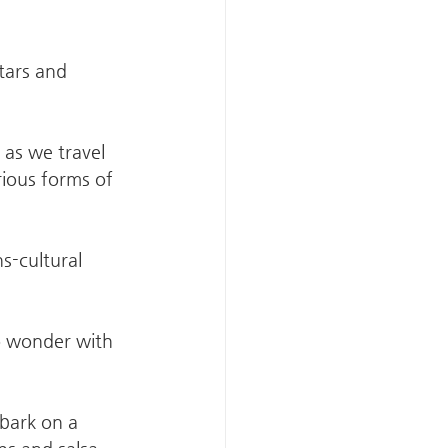
tars and 
, as we travel 
rious forms of 
s-cultural 
o wonder with 
mbark on a 