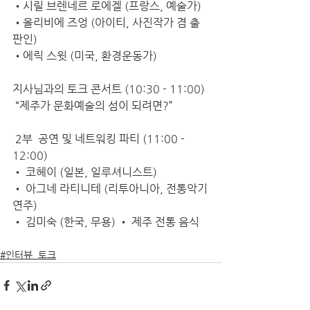
•시릴 브렌네르 로에겔 (프랑스, 예술가) 
•올리비에 즈엉 (아이티, 사진작가 겸 출
판인) 
•에릭 스윗 (미국, 환경운동가)  
지사님과의 토크 콘서트 (
10:30
 - 
11:00
)
 “제주가 문화예술의 섬이 되려면?” 
 2부  공연 및 네트워킹 파티 (
11:00
 - 
12:00
) 
• 코헤이 (일본, 일루셔니스트) 
• 아그네 라티니테 (리투아니아, 전통악기
연주) 
• 김미숙 (한국, 무용) • 제주 전통 음식
#인터뷰_토크