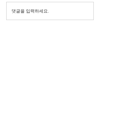
2022 베터투게더챌린지-평
2022베터투게더
댓글을 입력하세요.
생교육100선 신청 마지막
터투게더워크숍
날!
사이트 맵
소개
소식
월드컬처오픈은?
What's
인사말
New
주요활동 연혁
뉴스레터
지난 17년 이야기
글로벌 사이트
​문화플랫폼
문의
월드컬처오픈의 문화플랫폼
연락처/문의