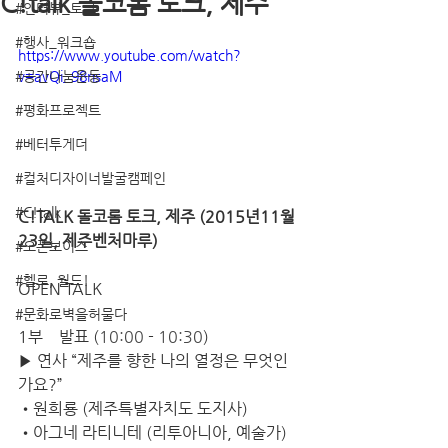
C!talk 돌코롬 토크, 제주
#인터뷰_토크
#행사_워크숍
https://www.youtube.com/watch?
#공간나눔운동
v=avQi_98nsaM
#평화프로젝트
#베터투게더
#컬처디자이너발굴캠페인
#C!talk
C!TALK 돌코롬 토크, 제주 (2015년11월
23일, 제주벤처마루)  
#오픈보이스
#헬로, 월드!
OPEN TALK  
#문화로벽을허물다
1부    발표 (
10:00
 - 
10:30
) 
▶ 연사 “제주를 향한 나의 열정은 무엇인
가요?” 
•원희룡 (제주특별자치도 도지사) 
•아그네 라티니테 (리투아니아, 예술가) 