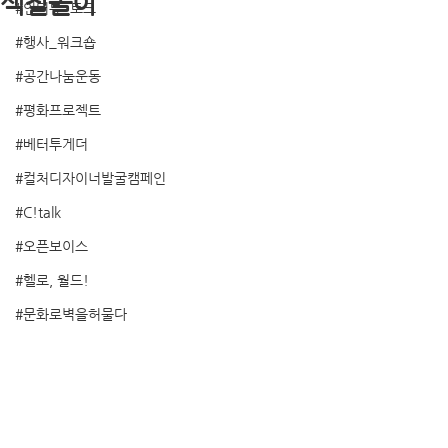
색칠놀이
#인터뷰_토크
#행사_워크숍
#공간나눔운동
#평화프로젝트
#베터투게더
#컬처디자이너발굴캠페인
#C!talk
#오픈보이스
#헬로, 월드!
#문화로벽을허물다