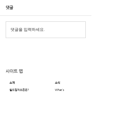
댓글
행복한 명절 보내
2022 베터투게더챌린지 최
댓글을 입력하세요.
종발표자 20인
사이트 맵
소개
소식
월드컬처오픈은?
What's
인사말
New
주요활동 연혁
뉴스레터
지난 17년 이야기
글로벌 사이트