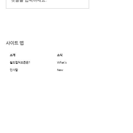
2022 베터투게더챌린지-평
2022베터투게더
생교육100선 신청 마지막
터투게더워크숍
날!
사이트 맵
소개
소식
월드컬처오픈은?
What's
인사말
New
주요활동 연혁
뉴스레터
지난 17년 이야기
글로벌 사이트
​문화플랫폼
문의
월드컬처오픈의 문화플랫폼
연락처/문의
컬처디자이너 발굴캠페인
​찾아오시는 길
C!here!공간나눔운동