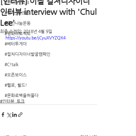
[인터뷰] 이철 컬처디자이너
#인터뷰_토크
인터뷰 interview with 'Chul
#행사_워크숍
Lee'
#공간나눔운동
최종 수정일:
2018년 4월 9일
#평화프로젝트
https://youtu.be/jCyuXVYZQX4
#베터투게더
#컬처디자이너발굴캠페인
#C!talk
#오픈보이스
#헬로, 월드!
#문화로벽을허물다
#인터뷰_토크